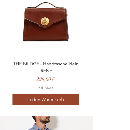
THE BRIDGE - Handtasche klein
IRENE
Preis
299,00 €
inkl. MwSt.
In den Warenkorb