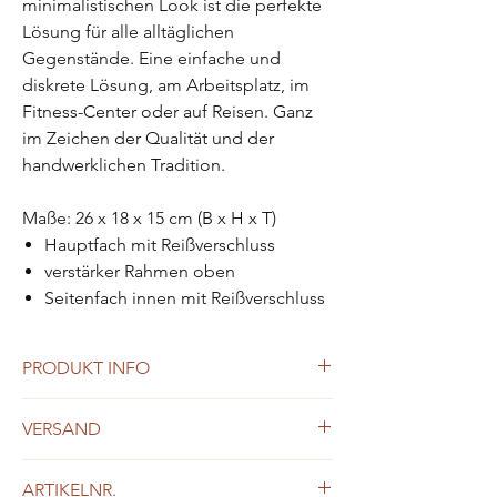
minimalistischen Look ist die perfekte
Lösung für alle alltäglichen
Gegenstände. Eine einfache und
diskrete Lösung, am Arbeitsplatz, im
Fitness-Center oder auf Reisen. Ganz
im Zeichen der Qualität und der
handwerklichen Tradition.
Maße: 26 x 18 x 15 cm (B x H x T)
Hauptfach mit Reißverschluss
verstärker Rahmen oben
Seitenfach innen mit Reißverschluss
PRODUKT INFO
aus pflanzlich gegerbtem Rindleder
VERSAND
Kleine Mängel oder Farbunebenheiten
sind nicht als Mangel anzusehen,
ab Euro 200,- Bestellwert kostenloser
sondern als natürliches Merkmal des
ARTIKELNR.
Versand innerhalb Österreichs und