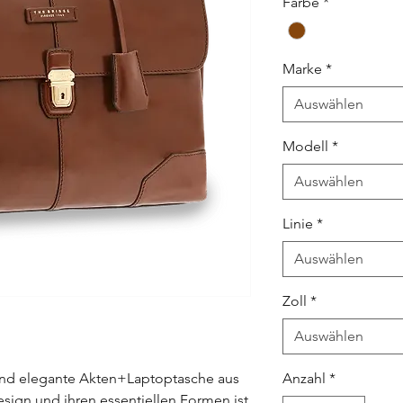
Farbe
*
Marke
*
Auswählen
Modell
*
Auswählen
Linie
*
Auswählen
Zoll
*
Auswählen
e und elegante Akten+Laptoptasche aus
Anzahl
*
sign und ihren essentiellen Formen ist