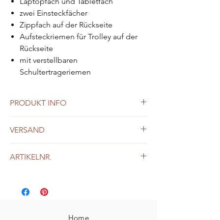
Laptopfach und Tabletfach
zwei Einsteckfächer
Zippfach auf der Rückseite
Aufsteckriemen für Trolley auf der
Rückseite
mit verstellbaren
Schultertrageriemen
PRODUKT INFO
aus pflanzlich gegerbtem Rindleder
VERSAND
Kleine Mängel oder Farbunebenheiten
sind nicht als Mangel anzusehen,
ab Euro 200,- Bestellwert kostenloser
sondern als natürliches Merkmal des
ARTIKELNR.
Versand innerhalb Österreichs und
Leders
Deutschland
06372101
Home