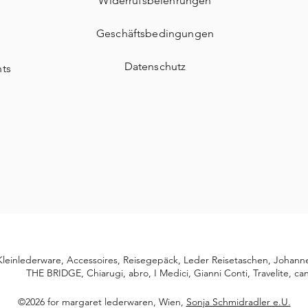
Widerrufsbelehrungen
Geschäftsbedingungen
d
Datenschutz
nts
Kleinlederware,
Accessoires,
Reisegepäck, Leder Reisetaschen, Johann
THE BRIDGE, Chiarugi, abro, I Medici, Gianni Conti, Travelite, can
©2026 for margaret lederwaren, Wien,
Sonja Schmidradler e.U.