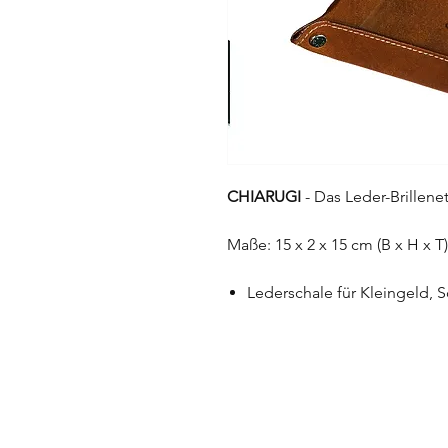
CHIARUGI
- Das Leder-Brillene
Maße: 15 x 2 x 15 cm (B x H x T)
Lederschale für Kleingeld,