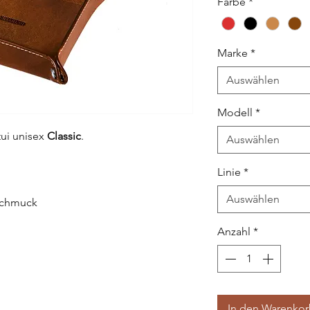
Farbe
*
Marke
*
Auswählen
Modell
*
tui unisex
Classic
.
Auswählen
Linie
*
Auswählen
 Schmuck
Anzahl
*
In den Warenko