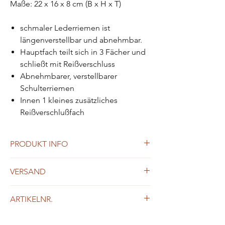
Maße: 22 x 16 x 8 cm (B x H x T)
schmaler Lederriemen ist
längenverstellbar und abnehmbar.
Hauptfach teilt sich in 3 Fächer und
schließt mit Reißverschluss
Abnehmbarer, verstellbarer
Schulterriemen
Innen 1 kleines zusätzliches
Reißverschlußfach
PRODUKT INFO
aus italienischem Rindleder
VERSAND
ab Euro 200,- Bestellwert kostenloser
ARTIKELNR.
Versand innerhalb Österreichs und
Deutschland
31000-37